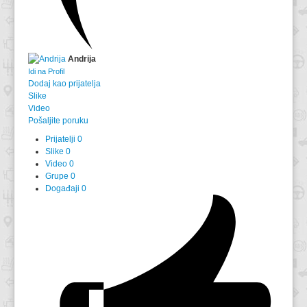
Andrija
Idi na Profil
Dodaj kao prijatelja
Slike
Video
Pošaljite poruku
Prijatelji
0
Slike
0
Video
0
Grupe
0
Događaji
0