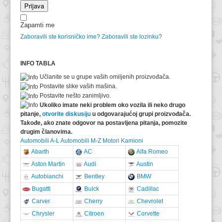
Prijava
Zapamti me
Zaboravili ste korisničko ime?
Zaboravili ste lozinku?
INFO TABLA
Učlanite se u grupe vaših omiljenih proizvođača.
Postavite slike vaših mašina.
Postavite nešto zanimljivo.
Ukoliko imate neki problem oko vozila ili neko drugo
pitanje,
otvorite diskusiju
u odgovarajućoj grupi proizvođača.
Takođe, ako znate odgovor na postavljena pitanja, pomozite
drugim članovima.
Automobili A-L
Automobili M-Z
Motori
Kamioni
Abarth
AC
Alfa Romeo
Aston Martin
Audi
Austin
Autobianchi
Bentley
BMW
Bugatti
Buick
Cadillac
Carver
Cherry
Chevrolet
Chrysler
Citroen
Corvette