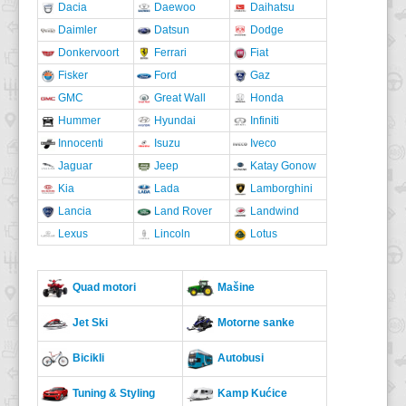
Dacia
Daewoo
Daihatsu
Daimler
Datsun
Dodge
Donkervoort
Ferrari
Fiat
Fisker
Ford
Gaz
GMC
Great Wall
Honda
Hummer
Hyundai
Infiniti
Innocenti
Isuzu
Iveco
Jaguar
Jeep
Katay Gonow
Kia
Lada
Lamborghini
Lancia
Land Rover
Landwind
Lexus
Lincoln
Lotus
Quad motori
Mašine
Jet Ski
Motorne sanke
Bicikli
Autobusi
Tuning & Styling
Kamp Kućice