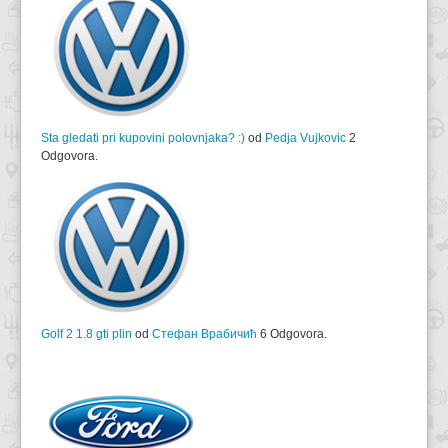
Sta gledati pri kupovini polovnjaka? :)
od
Pedja Vujkovic
2
Odgovora.
Golf 2 1.8 gti plin
od
Стефан Врабичић
6 Odgovora.