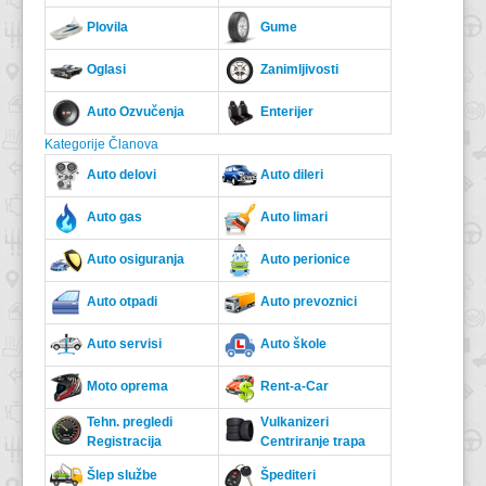
Plovila
Gume
Oglasi
Zanimljivosti
Auto Ozvučenja
Enterijer
Kategorije Članova
Auto delovi
Auto dileri
Auto gas
Auto limari
Auto osiguranja
Auto perionice
Auto otpadi
Auto prevoznici
Auto servisi
Auto škole
Moto oprema
Rent-a-Car
Tehn. pregledi
Vulkanizeri
Registracija
Centriranje trapa
Šlep službe
Špediteri