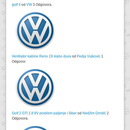
golf 4
od
VW
3 Odgovora.
Ventilator kabine Reno 19 slabo duva
od
Pedja Vujkovic
1
Odgovor.
Golf 2 GTI 1.8 8V problem paljenje i šiber
od
Nedžim Drndić
2
Odgovora.