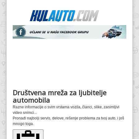
Društvena mreža za ljubitelje
automobila
Razne informacije o svim vrstama vozila, članci, slike, zanimljivi
video snimci...
Pronađi najbolji servis, delove, rešenje problema za tvoj auto, i još
mnogo toga.