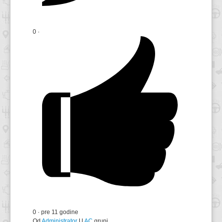
0
·
0
·
pre 11 godine
Od
Administrator
U
AC
grupi.