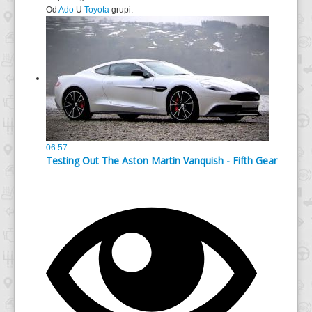
Od
Ado
U
Toyota
grupi.
06:57
Testing Out The Aston Martin Vanquish - Fifth Gear