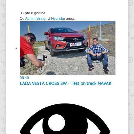
0
·
pre 8 godine
Od
Administrator
U
Hyundai
grupi.
06:40
LADA VESTA CROSS SW - Test on track NAVAK