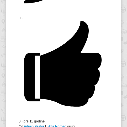
0
·
0
·
pre 11 godine
Od
Administrator
U
Alfa Romeo
grupi.