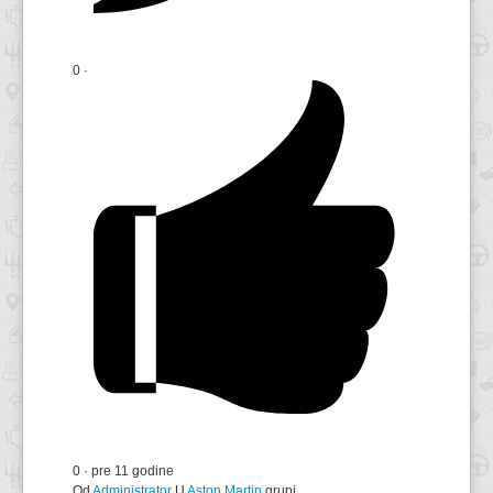
0
·
0
·
pre 11 godine
Od
Administrator
U
Aston Martin
grupi.