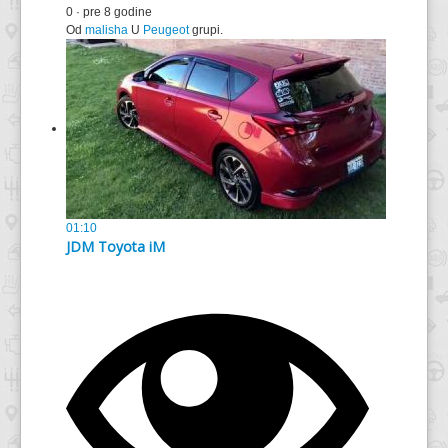
0
·
pre 8 godine
Od
malisha
U
Peugeot
grupi.
01:10
JDM Toyota iM