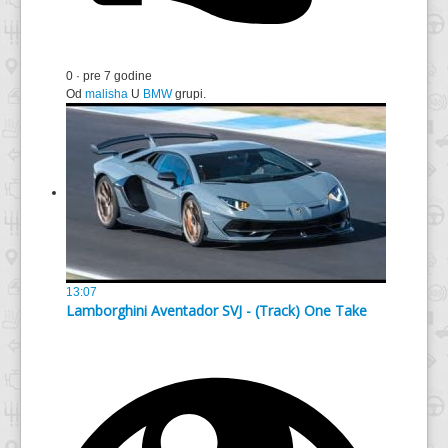
0
·
pre 7 godine
Od
malisha
U
BMW
grupi.
13:07
Lamborghini Aventador SVJ - (Track) One Take