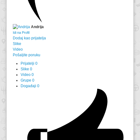
Andrija
Idi na Profil
Dodaj kao prijatelja
Slike
Video
Pošaljite poruku
Prijatelji
0
Slike
0
Video
0
Grupe
0
Događaji
0