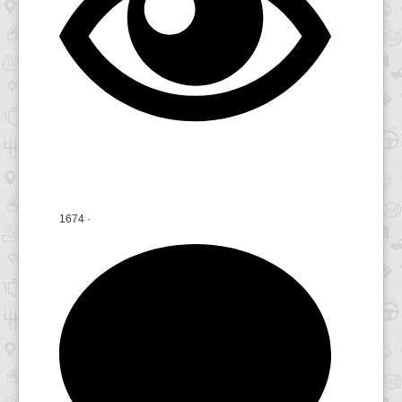
1674
·