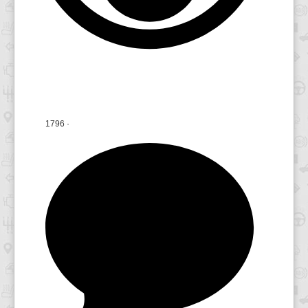
1796
·