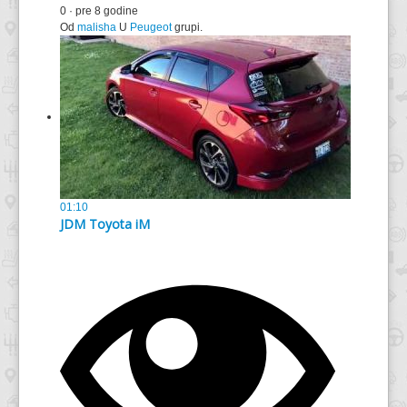
0
·
pre 8 godine
Od
malisha
U
Peugeot
grupi.
01:10
JDM Toyota iM