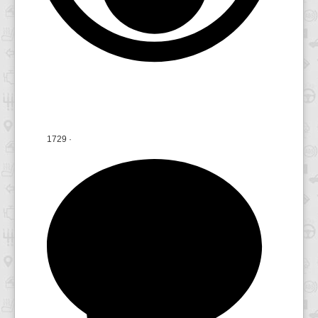
1729
·