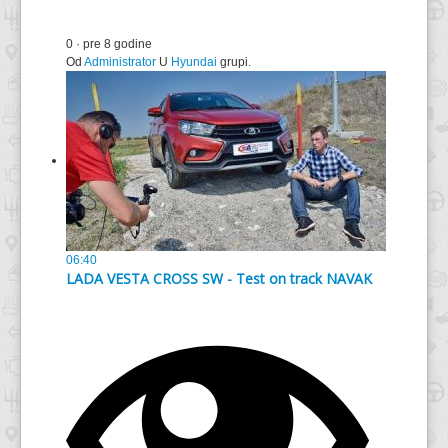
0
·
pre 8 godine
Od
Administrator
U
Hyundai
grupi.
06:40
LADA VESTA CROSS SW - Test on track NAVAK