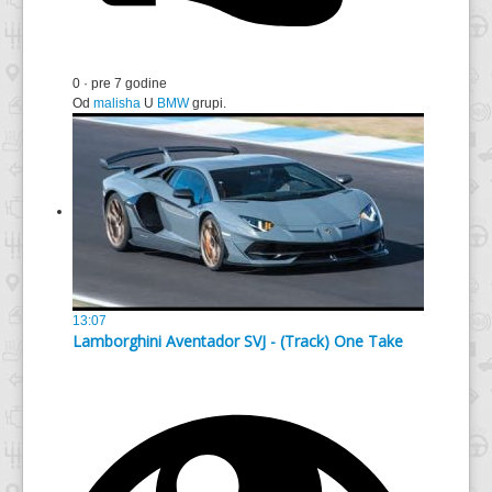
0
·
pre 7 godine
Od
malisha
U
BMW
grupi.
13:07
Lamborghini Aventador SVJ - (Track) One Take