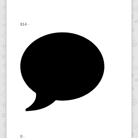
814 ‧
0 ‧