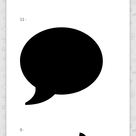
11 ‧
0 ‧