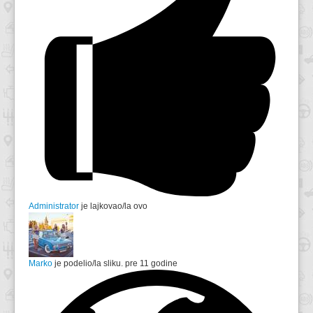
Administrator
je lajkovao/la ovo
Marko
je podelio/la sliku.
pre 11 godine