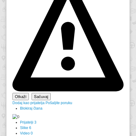
Dodaj kao prijatelja
Pošaljite poruku
Blokiraj člana
Prijatelji
3
Slike
6
Video
0