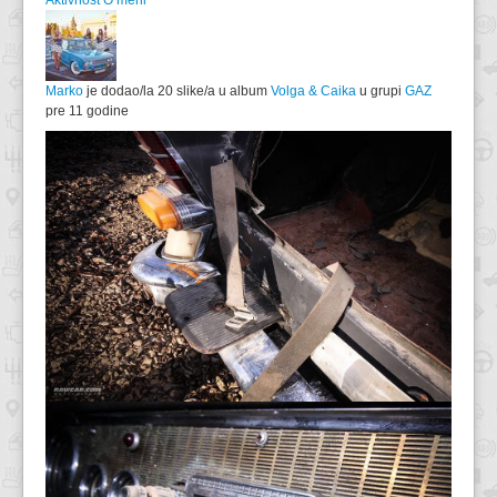
Aktivnost
O meni
Marko
je dodao/la 20 slike/a u album
Volga & Caika
u grupi
GAZ
pre 11 godine