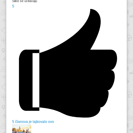
Slike se učitavaju
5
5 članova je lajkovalo ovo