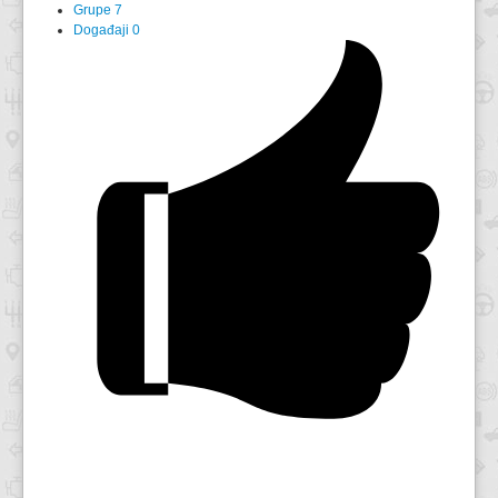
Grupe
7
Događaji
0