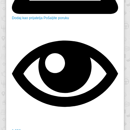
Dodaj kao prijatelja
Pošaljite poruku