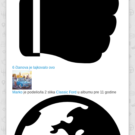
6 članova je lajkovalo ovo
Marko
je podelio/la 2 slika
Classic Ford
u albumu
pre 11 godine