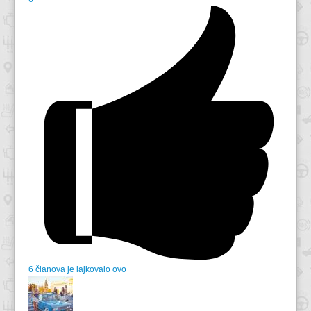
6 članova je lajkovalo ovo