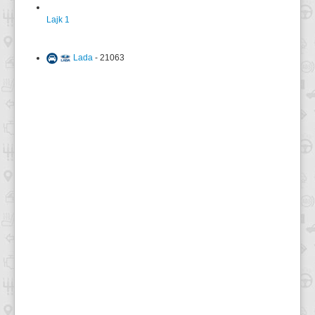
Lajk
1
Lada
- 21063