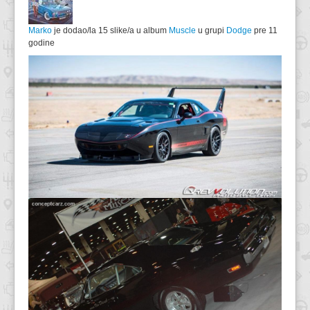
Marko
je dodao/la 15 slike/a u album
Muscle
u grupi
Dodge
pre 11
godine