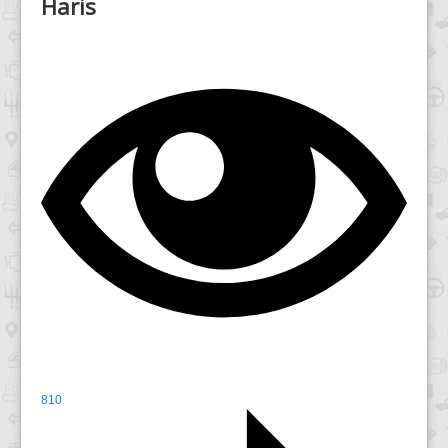
Haris
810