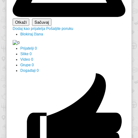
Dodaj kao prijatelja
Pošaljite poruku
Blokiraj člana
Prijatelji
0
Slike
0
Video
0
Grupe
0
Događaji
0