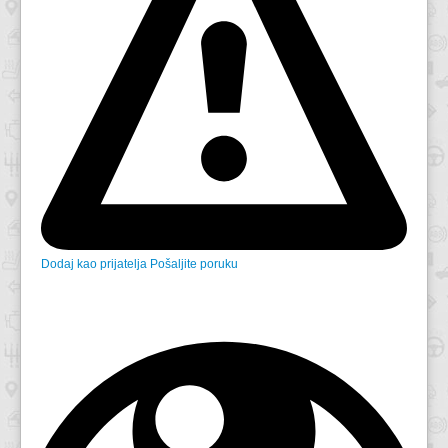
Dodaj kao prijatelja
Pošaljite poruku