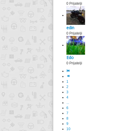
0 Prijatelji
edin
0 Prijatelji
Edo
0 Prijatelji
1
2
3
4
...
6
7
8
9
10